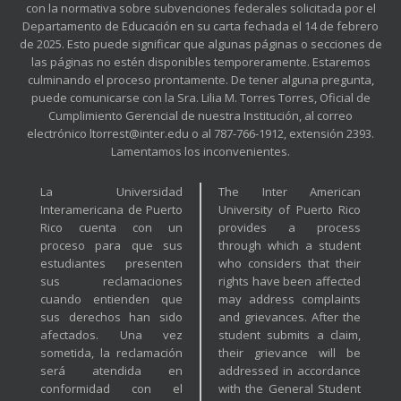
con la normativa sobre subvenciones federales solicitada por el
Departamento de Educación en su carta fechada el 14 de febrero
de 2025. Esto puede significar que algunas páginas o secciones de
las páginas no estén disponibles temporeramente. Estaremos
culminando el proceso prontamente. De tener alguna pregunta,
puede comunicarse con la Sra. Lilia M. Torres Torres, Oficial de
Cumplimiento Gerencial de nuestra Institución, al correo
electrónico ltorrest@inter.edu o al 787-766-1912, extensión 2393.
Lamentamos los inconvenientes.
La Universidad
The Inter American
Interamericana de Puerto
University of Puerto Rico
Rico cuenta con un
provides a process
proceso para que sus
through which a student
estudiantes presenten
who considers that their
sus reclamaciones
rights have been affected
cuando entienden que
may address complaints
sus derechos han sido
and grievances. After the
afectados. Una vez
student submits a claim,
sometida, la reclamación
their grievance will be
será atendida en
addressed in accordance
conformidad con el
with the General Student