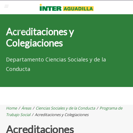
Blackboard
Inter Web
Correo Electrónico
Solicita Admisión
Acreditaciones y
Re-admisión
Colegiaciones
Departamento Ciencias Sociales y de la
Conducta
Home
/
Áreas
/
Ciencias Sociales y de la Conducta
/
Programa de
Trabajo Social
/
Acreditaciones y Colegiaciones
Acreditaciones