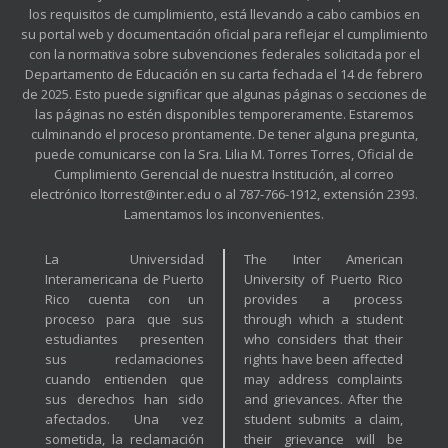
los requisitos de cumplimiento, está llevando a cabo cambios en
su portal web y documentación oficial para reflejar el cumplimiento
con la normativa sobre subvenciones federales solicitada por el
Departamento de Educación en su carta fechada el 14 de febrero
de 2025. Esto puede significar que algunas páginas o secciones de
las páginas no estén disponibles temporeramente. Estaremos
culminando el proceso prontamente. De tener alguna pregunta,
puede comunicarse con la Sra. Lilia M. Torres Torres, Oficial de
Cumplimiento Gerencial de nuestra Institución, al correo
electrónico ltorrest@inter.edu o al 787-766-1912, extensión 2393.
Lamentamos los inconvenientes.
La Universidad
The Inter American
Interamericana de Puerto
University of Puerto Rico
Rico cuenta con un
provides a process
proceso para que sus
through which a student
estudiantes presenten
who considers that their
sus reclamaciones
rights have been affected
cuando entienden que
may address complaints
sus derechos han sido
and grievances. After the
afectados. Una vez
student submits a claim,
sometida, la reclamación
their grievance will be