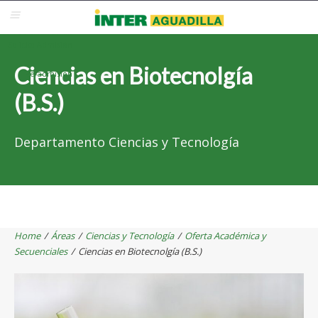
Blackboard
Inter Web
Correo Electrónico
Solicita Admisión
Ciencias en Biotecnolgía
Re-admisión
(B.S.)
Departamento Ciencias y Tecnología
Home
/
Áreas
/
Ciencias y Tecnología
/
Oferta Académica y
Secuenciales
/
Ciencias en Biotecnolgía (B.S.)