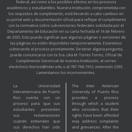
federal, así como a los posibles efectos en los procesos
académicos y estudiantiles. Nuestra Institución, comprometida con
los requisitos de cumplimiento, está llevando a cabo cambios en
su portal web y documentación oficial para reflejar el cumplimiento
con la normativa sobre subvenciones federales solicitada por el
Departamento de Educación en su carta fechada el 14 de febrero
de 2025. Esto puede significar que algunas páginas o secciones de
las páginas no estén disponibles temporeramente. Estaremos
culminando el proceso prontamente. De tener alguna pregunta,
puede comunicarse con la Sra. Lilia M. Torres Torres, Oficial de
Cumplimiento Gerencial de nuestra Institución, al correo
electrónico ltorrest@inter.edu o al 787-766-1912, extensión 2393.
Lamentamos los inconvenientes.
La Universidad
The Inter American
Interamericana de Puerto
University of Puerto Rico
Rico cuenta con un
provides a process
proceso para que sus
through which a student
estudiantes presenten
who considers that their
sus reclamaciones
rights have been affected
cuando entienden que
may address complaints
sus derechos han sido
and grievances. After the