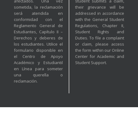
afectados. Una vez
student submits a claim,
sometida, la reclamación
their grievance will be
será atendida en
addressed in accordance
conformidad con el
with the General Student
Reglamento General de
Regulations, Chapter II,
Estudiantes, Capítulo II –
Student Rights and
Derechos y deberes de
Duties. To file a complaint
los estudiantes. Utilice el
or claim, please access
formulario disponible en
the form within our Online
el Centro de Apoyo
Center for Academic and
Académico y Estudiantil
Student Support.
en Línea para someter
una querella o
reclamación.