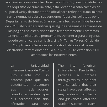
académicos y estudiantiles. Nuestra Institución, comprometida con
los requisitos de cumplimiento, está llevando a cabo cambios en
su portal web y documentación oficial para reflejar el cumplimiento
con la normativa sobre subvenciones federales solicitada por el
Departamento de Educación en su carta fechada el 14 de febrero
de 2025. Esto puede significar que algunas páginas o secciones de
las páginas no estén disponibles temporeramente. Estaremos
culminando el proceso prontamente. De tener alguna pregunta,
puede comunicarse con la Sra. Lilia M. Torres Torres, Oficial de
Cumplimiento Gerencial de nuestra Institución, al correo
electrónico ltorrest@inter.edu o al 787-766-1912, extensión 2393.
Lamentamos los inconvenientes.
La Universidad
The Inter American
Interamericana de Puerto
University of Puerto Rico
Rico cuenta con un
provides a process
proceso para que sus
through which a student
estudiantes presenten
who considers that their
sus reclamaciones
rights have been affected
cuando entienden que
may address complaints
sus derechos han sido
and grievances. After the
afectados. Una vez
student submits a claim,