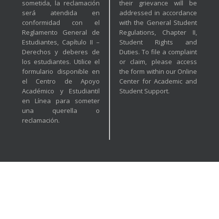
sometida, la reclamación
their grievance will be
será atendida en
addressed in accordance
conformidad con el
with the General Student
Reglamento General de
Regulations, Chapter II,
Estudiantes, Capítulo II –
Student Rights and
Derechos y deberes de
Duties. To file a complaint
los estudiantes. Utilice el
or claim, please access
formulario disponible en
the form within our Online
el Centro de Apoyo
Center for Academic and
Académico y Estudiantil
Student Support.
en Línea para someter
una querella o
reclamación.