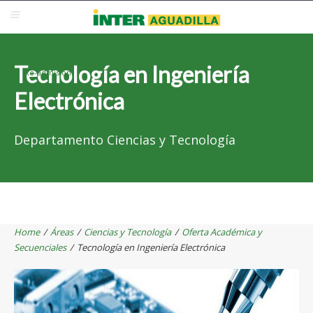
Blackboard
Inter Web
Correo Electrónico
Solicita Admisión
Tecnología en Ingeniería
Re-admisión
Electrónica
Departamento Ciencias y Tecnología
Home
/
Áreas
/
Ciencias y Tecnología
/
Oferta Académica y
Secuenciales
/
Tecnología en Ingeniería Electrónica