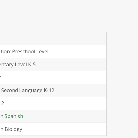
ation: Preschool Level
entary Level K-5
n
 a Second Language K-12
12
in Spanish
in Biology