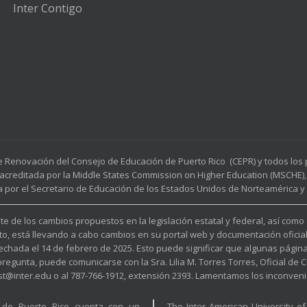
Inter Contigo
e Renovación del Consejo de Educación de Puerto Rico (CEPR) y todos lo
acreditada por la Middle States Commission on Higher Education (MSCHE), 
a por el Secretario de Educación de los Estados Unidos de Norteamérica y p
e de los cambios propuestos en la legislación estatal y federal, así como
to, está llevando a cabo cambios en su portal web y documentación oficia
fechada el 14 de febrero de 2025. Esto puede significar que algunas pági
unta, puede comunicarse con la Sra. Lilia M. Torres Torres, Oficial de Cu
est@inter.edu o al 787-766-1912, extensión 2393. Lamentamos los inconveni
a de Puerto Rico cuenta con un
The Inter American University o