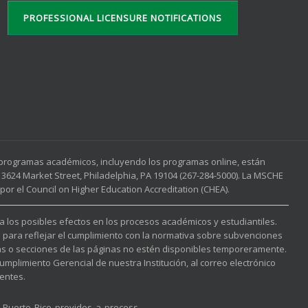
PROFESSIONAL LICENSURE NOTIFICATIONS
s programas académicos, incluyendo los programas online, están
3624 Market Street, Philadelphia, PA 19104 (267-284-5000). La MSCHE
or el Council on Higher Education Accreditation (CHEA).
 a los posibles efectos en los procesos académicos y estudiantiles.
l para reflejar el cumplimiento con la normativa sobre subvenciones
nas o secciones de las páginas no estén disponibles temporeramente.
mplimiento Gerencial de nuestra Institución, al correo electrónico
entes.
f Puerto Rico provides a process