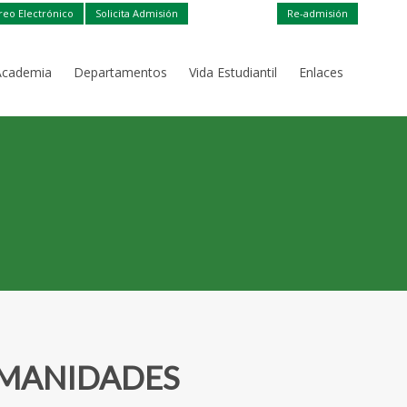
reo Electrónico
Solicita Admisión
Re-admisión
Academia
Departamentos
Vida Estudiantil
Enlaces
UMANIDADES