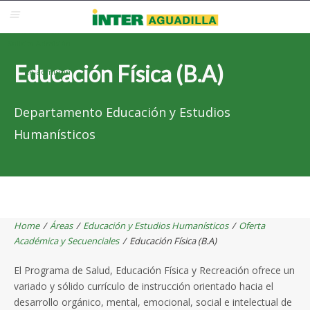
Blackboard
Inter Web
Correo Electrónico
Solicita Admisión
Educación Física (B.A)
Re-admisión
Departamento Educación y Estudios
Humanísticos
Home
/
Áreas
/
Educación y Estudios Humanísticos
/
Oferta
Académica y Secuenciales
/
Educación Física (B.A)
El Programa de Salud, Educación Física y Recreación ofrece un
variado y sólido currículo de instrucción orientado hacia el
desarrollo orgánico, mental, emocional, social e intelectual de