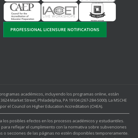
PROFESSIONAL LICENSURE NOTIFICATIONS
s programas académicos, incluyendo los programas online, están
3624 Market Street, Philadelphia, PA 19104 (267-284-5000). La MSCHE
or el Council on Higher Education Accreditation (CHEA).
 a los posibles efectos en los procesos académicos y estudiantiles.
l para reflejar el cumplimiento con la normativa sobre subvenciones
nas o secciones de las páginas no estén disponibles temporeramente.