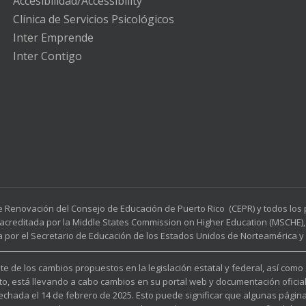
Accesibilidad/Accessibility
Clínica de Servicios Psicológicos
Inter Emprende
Inter Contigo
e Renovación del Consejo de Educación de Puerto Rico (CEPR) y todos lo
acreditada por la Middle States Commission on Higher Education (MSCHE), 
a por el Secretario de Educación de los Estados Unidos de Norteamérica y p
e de los cambios propuestos en la legislación estatal y federal, así como
to, está llevando a cabo cambios en su portal web y documentación oficia
fechada el 14 de febrero de 2025. Esto puede significar que algunas pági