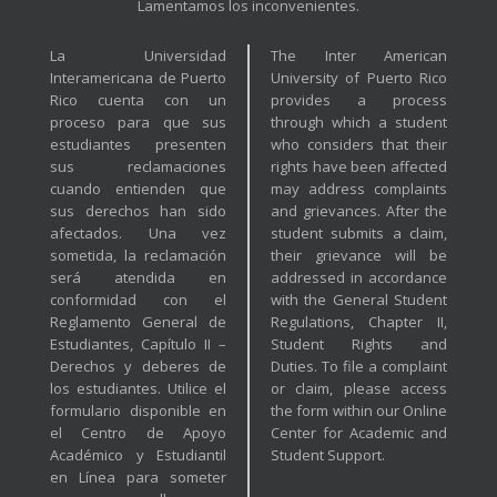
Lamentamos los inconvenientes.
La Universidad
The Inter American
Interamericana de Puerto
University of Puerto Rico
Rico cuenta con un
provides a process
proceso para que sus
through which a student
estudiantes presenten
who considers that their
sus reclamaciones
rights have been affected
cuando entienden que
may address complaints
sus derechos han sido
and grievances. After the
afectados. Una vez
student submits a claim,
sometida, la reclamación
their grievance will be
será atendida en
addressed in accordance
conformidad con el
with the General Student
Reglamento General de
Regulations, Chapter II,
Estudiantes, Capítulo II –
Student Rights and
Derechos y deberes de
Duties. To file a complaint
los estudiantes. Utilice el
or claim, please access
formulario disponible en
the form within our Online
el Centro de Apoyo
Center for Academic and
Académico y Estudiantil
Student Support.
en Línea para someter