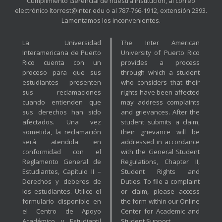
Cumplimiento Gerencial de nuestra Institución, al correo
electrónico ltorrest@inter.edu o al 787-766-1912, extensión 2393.
Lamentamos los inconvenientes.
La Universidad
The Inter American
Interamericana de Puerto
University of Puerto Rico
Rico cuenta con un
provides a process
proceso para que sus
through which a student
estudiantes presenten
who considers that their
sus reclamaciones
rights have been affected
cuando entienden que
may address complaints
sus derechos han sido
and grievances. After the
afectados. Una vez
student submits a claim,
sometida, la reclamación
their grievance will be
será atendida en
addressed in accordance
conformidad con el
with the General Student
Reglamento General de
Regulations, Chapter II,
Estudiantes, Capítulo II –
Student Rights and
Derechos y deberes de
Duties. To file a complaint
los estudiantes. Utilice el
or claim, please access
formulario disponible en
the form within our Online
el Centro de Apoyo
Center for Academic and
Académico y Estudiantil
Student Support.