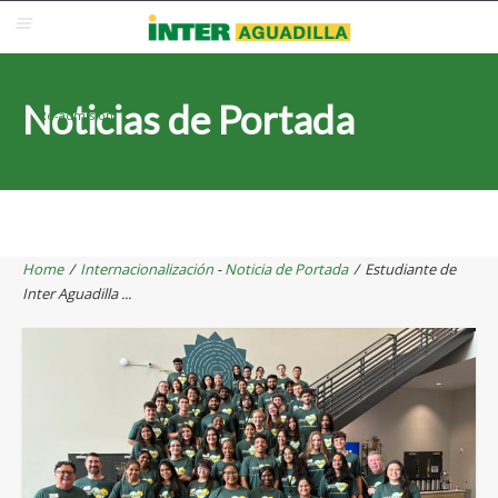
Blackboard
Inter Web
Correo Electrónico
Solicita Admisión
Noticias de Portada
Re-admisión
Home
/
Internacionalización
-
Noticia de Portada
/
Estudiante de
Inter Aguadilla ...