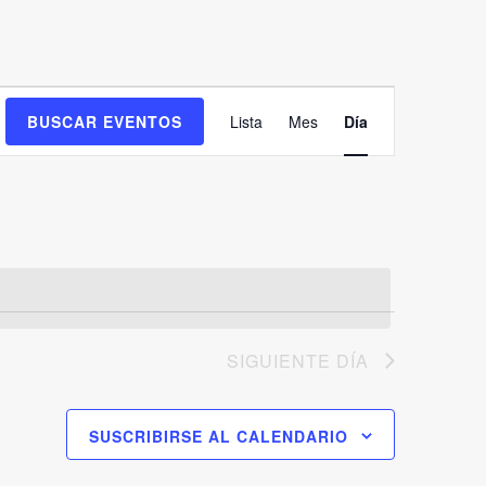
Navegación
BUSCAR EVENTOS
Lista
Mes
Día
de
vistas
de
Evento
SIGUIENTE DÍA
SUSCRIBIRSE AL CALENDARIO