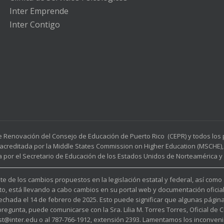
Inter Emprende
Inter Contigo
e Renovación del Consejo de Educación de Puerto Rico (CEPR) y todos lo
acreditada por la Middle States Commission on Higher Education (MSCHE), 
a por el Secretario de Educación de los Estados Unidos de Norteamérica y p
e de los cambios propuestos en la legislación estatal y federal, así como
to, está llevando a cabo cambios en su portal web y documentación oficia
fechada el 14 de febrero de 2025. Esto puede significar que algunas pági
unta, puede comunicarse con la Sra. Lilia M. Torres Torres, Oficial de Cu
est@inter.edu o al 787-766-1912, extensión 2393. Lamentamos los inconveni