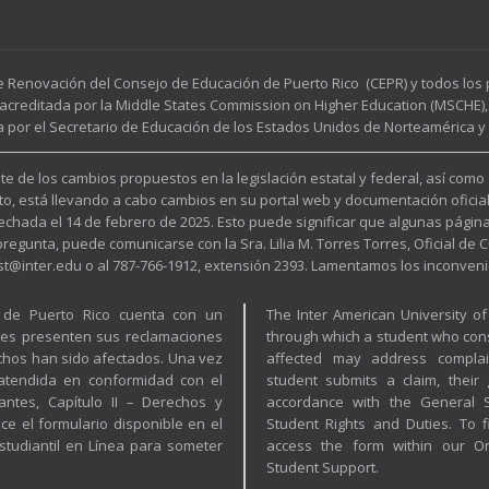
e Renovación del Consejo de Educación de Puerto Rico (CEPR) y todos lo
acreditada por la Middle States Commission on Higher Education (MSCHE), 
a por el Secretario de Educación de los Estados Unidos de Norteamérica y p
e de los cambios propuestos en la legislación estatal y federal, así como
to, está llevando a cabo cambios en su portal web y documentación oficia
fechada el 14 de febrero de 2025. Esto puede significar que algunas pági
unta, puede comunicarse con la Sra. Lilia M. Torres Torres, Oficial de Cu
est@inter.edu o al 787-766-1912, extensión 2393. Lamentamos los inconveni
a de Puerto Rico cuenta con un
The Inter American University o
tes presenten sus reclamaciones
through which a student who cons
hos han sido afectados. Una vez
affected may address complai
 atendida en conformidad con el
student submits a claim, their
ntes, Capítulo II – Derechos y
accordance with the General St
ice el formulario disponible en el
Student Rights and Duties. To f
tudiantil en Línea para someter
access the form within our O
Student Support.