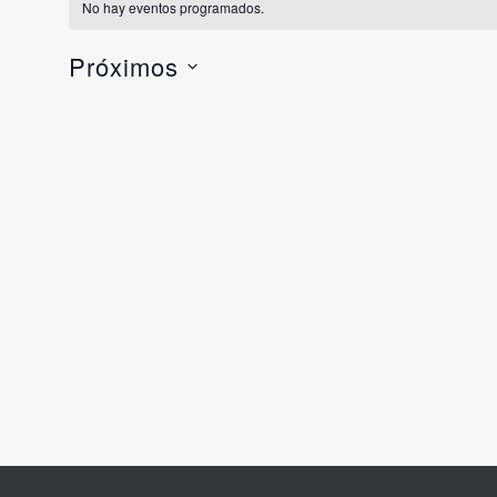
No hay eventos programados.
Próximos
Selecciona
la
fecha.