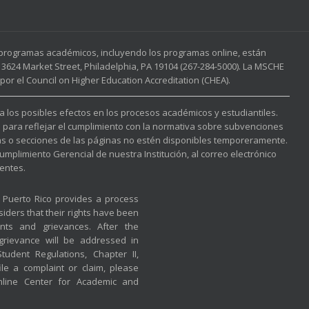
s programas académicos, incluyendo los programas online, están
3624 Market Street, Philadelphia, PA 19104 (267-284-5000). La MSCHE
or el Council on Higher Education Accreditation (CHEA).
 a los posibles efectos en los procesos académicos y estudiantiles.
l para reflejar el cumplimiento con la normativa sobre subvenciones
nas o secciones de las páginas no estén disponibles temporeramente.
mplimiento Gerencial de nuestra Institución, al correo electrónico
entes.
f Puerto Rico provides a process
iders that their rights have been
nts and grievances. After the
 grievance will be addressed in
udent Regulations, Chapter II,
ile a complaint or claim, please
nline Center for Academic and