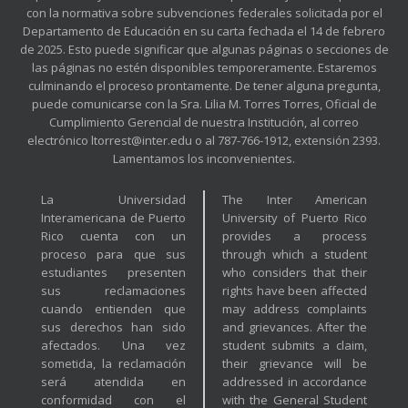
con la normativa sobre subvenciones federales solicitada por el
Departamento de Educación en su carta fechada el 14 de febrero
de 2025. Esto puede significar que algunas páginas o secciones de
las páginas no estén disponibles temporeramente. Estaremos
culminando el proceso prontamente. De tener alguna pregunta,
puede comunicarse con la Sra. Lilia M. Torres Torres, Oficial de
Cumplimiento Gerencial de nuestra Institución, al correo
electrónico ltorrest@inter.edu o al 787-766-1912, extensión 2393.
Lamentamos los inconvenientes.
La Universidad
The Inter American
Interamericana de Puerto
University of Puerto Rico
Rico cuenta con un
provides a process
proceso para que sus
through which a student
estudiantes presenten
who considers that their
sus reclamaciones
rights have been affected
cuando entienden que
may address complaints
sus derechos han sido
and grievances. After the
afectados. Una vez
student submits a claim,
sometida, la reclamación
their grievance will be
será atendida en
addressed in accordance
conformidad con el
with the General Student