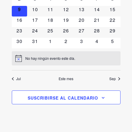
Eventos
Even
eventos
eventos
eventos
eventos
eventos
eventos
eventos
vistas
0
0
0
0
0
0
0
9
10
11
12
13
14
15
eventos
eventos
eventos
eventos
eventos
eventos
eventos
de
0
0
0
0
0
0
0
16
17
18
19
20
21
22
eventos
eventos
eventos
eventos
eventos
eventos
eventos
Evento
0
0
0
0
0
0
0
23
24
25
26
27
28
29
eventos
eventos
eventos
eventos
eventos
eventos
eventos
0
0
0
0
0
0
0
30
31
1
2
3
4
5
eventos
eventos
eventos
eventos
eventos
eventos
eventos
No hay ningún evento este día.
Aviso
Jul
Este mes
Sep
SUSCRIBIRSE AL CALENDARIO