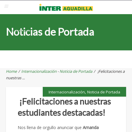
Blackboard
Inter Web
Correo Electrónico
Solicita Admisión
Noticias de Portada
Re-admisión
Home
/
Internacionalización
-
Noticia de Portada
/
¡Felicitaciones a
nuestras ...
,
Internacionalización
Noticia de Portada
¡Felicitaciones a nuestras
estudiantes destacadas!
Nos llena de orgullo anunciar que
Amanda