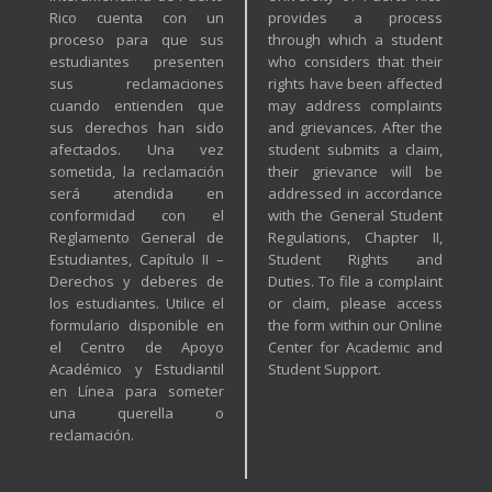
Rico cuenta con un
provides a process
proceso para que sus
through which a student
estudiantes presenten
who considers that their
sus reclamaciones
rights have been affected
cuando entienden que
may address complaints
sus derechos han sido
and grievances. After the
afectados. Una vez
student submits a claim,
sometida, la reclamación
their grievance will be
será atendida en
addressed in accordance
conformidad con el
with the General Student
Reglamento General de
Regulations, Chapter II,
Estudiantes, Capítulo II –
Student Rights and
Derechos y deberes de
Duties. To file a complaint
los estudiantes. Utilice el
or claim, please access
formulario disponible en
the form within our Online
el Centro de Apoyo
Center for Academic and
Académico y Estudiantil
Student Support.
en Línea para someter
una querella o
reclamación.