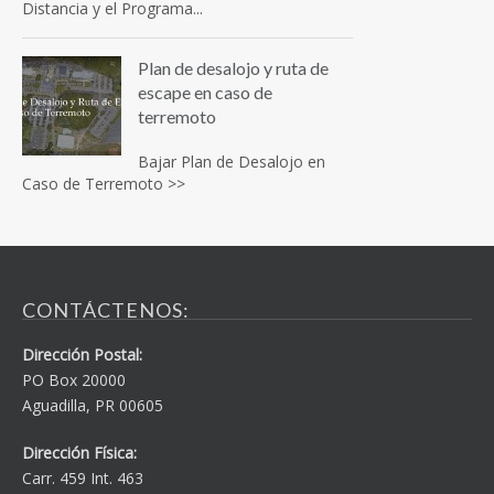
Distancia y el Programa...
Plan de desalojo y ruta de
escape en caso de
terremoto
Bajar Plan de Desalojo en
Caso de Terremoto >>
CONTÁCTENOS:
Dirección Postal:
PO Box 20000
Aguadilla, PR 00605
Dirección Física:
Carr. 459 Int. 463