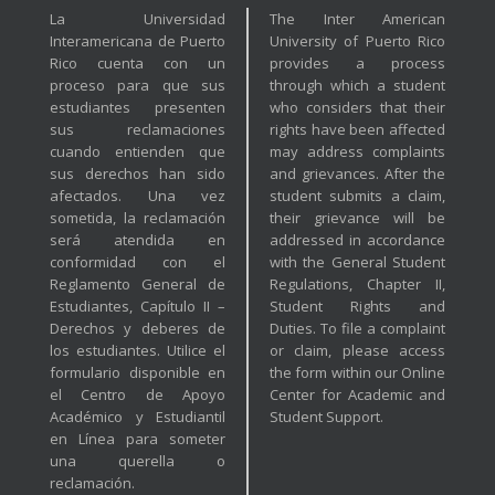
La Universidad
The Inter American
Interamericana de Puerto
University of Puerto Rico
Rico cuenta con un
provides a process
proceso para que sus
through which a student
estudiantes presenten
who considers that their
sus reclamaciones
rights have been affected
cuando entienden que
may address complaints
sus derechos han sido
and grievances. After the
afectados. Una vez
student submits a claim,
sometida, la reclamación
their grievance will be
será atendida en
addressed in accordance
conformidad con el
with the General Student
Reglamento General de
Regulations, Chapter II,
Estudiantes, Capítulo II –
Student Rights and
Derechos y deberes de
Duties. To file a complaint
los estudiantes. Utilice el
or claim, please access
formulario disponible en
the form within our Online
el Centro de Apoyo
Center for Academic and
Académico y Estudiantil
Student Support.
en Línea para someter
una querella o
reclamación.