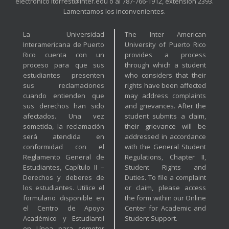
electrónico ltorrest@inter.edu o al 787-766-1912, extensión 2393.
Lamentamos los inconvenientes.
La Universidad
The Inter American
Interamericana de Puerto
University of Puerto Rico
Rico cuenta con un
provides a process
proceso para que sus
through which a student
estudiantes presenten
who considers that their
sus reclamaciones
rights have been affected
cuando entienden que
may address complaints
sus derechos han sido
and grievances. After the
afectados. Una vez
student submits a claim,
sometida, la reclamación
their grievance will be
será atendida en
addressed in accordance
conformidad con el
with the General Student
Reglamento General de
Regulations, Chapter II,
Estudiantes, Capítulo II –
Student Rights and
Derechos y deberes de
Duties. To file a complaint
los estudiantes. Utilice el
or claim, please access
formulario disponible en
the form within our Online
el Centro de Apoyo
Center for Academic and
Académico y Estudiantil
Student Support.
en Línea para someter