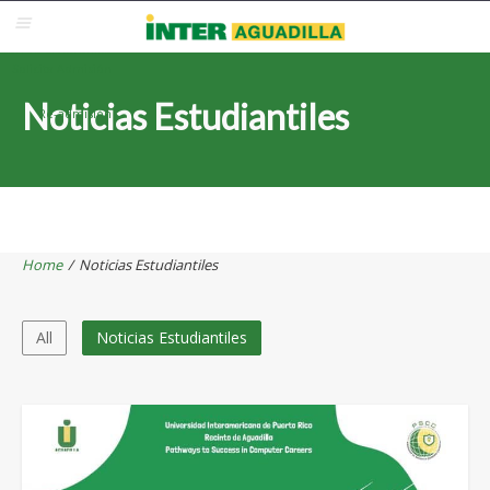
Blackboard
Inter Web
Correo Electrónico
Solicita Admisión
Noticias Estudiantiles
Re-admisión
Home
/
Noticias Estudiantiles
All
Noticias Estudiantiles