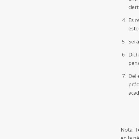
cier
Es r
ésto
Será
Dich
pena
Del 
prác
acad
Nota: T
en la pá