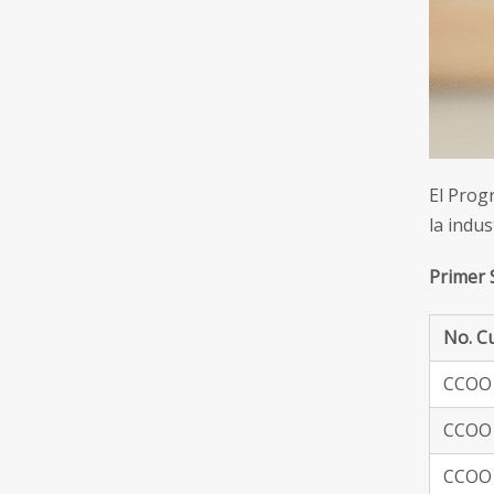
El Prog
la indus
Primer 
No. C
CCOO 
CCOO 
CCOO 