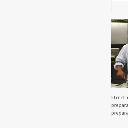
El certi
prepara
preparac