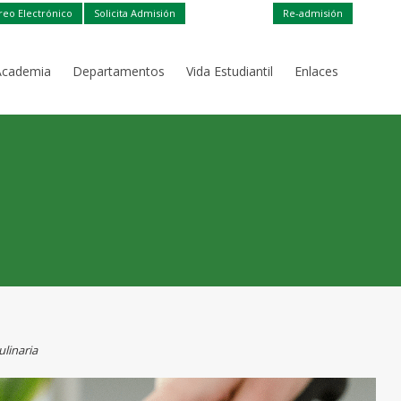
reo Electrónico
Solicita Admisión
Re-admisión
Academia
Departamentos
Vida Estudiantil
Enlaces
ulinaria