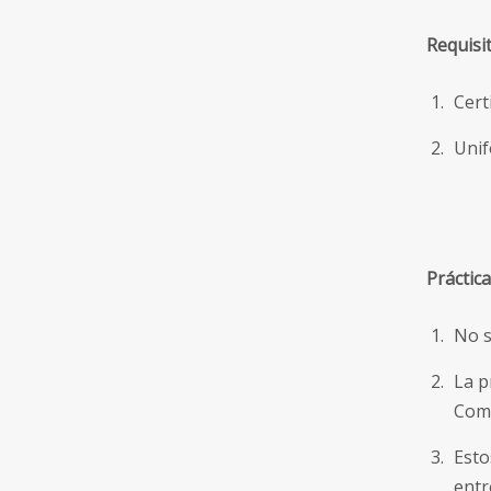
Requisit
Cert
Unif
Práctic
No s
La p
Comp
Esto
entr