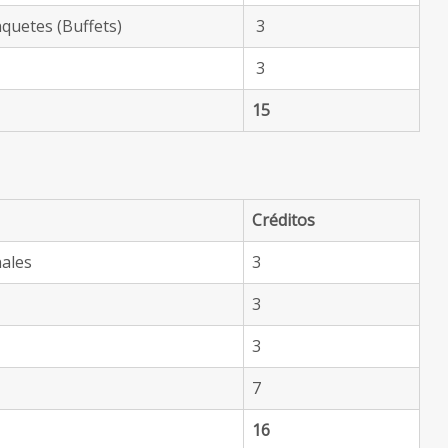
quetes (Buffets)
3
3
15
Créditos
nales
3
3
3
7
16