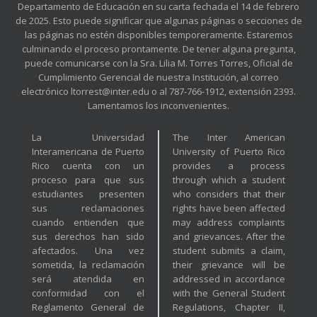
Departamento de Educación en su carta fechada el 14 de febrero
de 2025. Esto puede significar que algunas páginas o secciones de
las páginas no estén disponibles temporeramente. Estaremos
culminando el proceso prontamente. De tener alguna pregunta,
puede comunicarse con la Sra. Lilia M. Torres Torres, Oficial de
Cumplimiento Gerencial de nuestra Institución, al correo
electrónico ltorrest@inter.edu o al 787-766-1912, extensión 2393.
Lamentamos los inconvenientes.
La Universidad
The Inter American
Interamericana de Puerto
University of Puerto Rico
Rico cuenta con un
provides a process
proceso para que sus
through which a student
estudiantes presenten
who considers that their
sus reclamaciones
rights have been affected
cuando entienden que
may address complaints
sus derechos han sido
and grievances. After the
afectados. Una vez
student submits a claim,
sometida, la reclamación
their grievance will be
será atendida en
addressed in accordance
conformidad con el
with the General Student
Reglamento General de
Regulations, Chapter II,