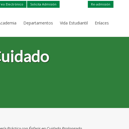
reo Electrónico
Solicita Admisión
Re-admisión
Academia
Departamentos
Vida Estudiantil
Enlaces
Cuidado
ría Práctica con Énfasis en Cuidado Prolongado