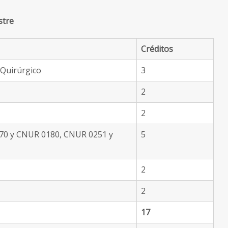
stre
Créditos
 Quirúrgico
3
2
2
0170 y CNUR 0180, CNUR 0251 y
5
2
2
17