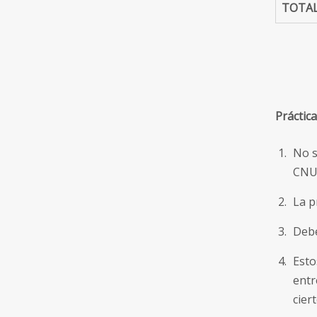
TOTAL
Práctic
No s
CNUR
La p
Debe
Esto
entr
cier