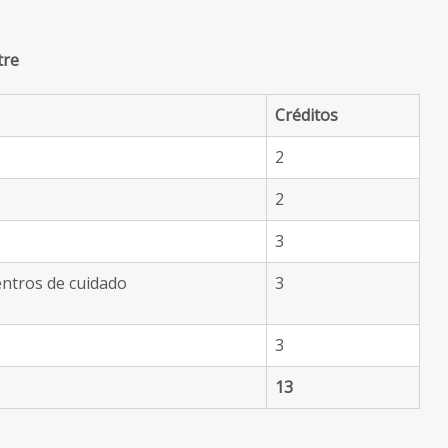
tre
Créditos
2
2
3
entros de cuidado
3
3
13