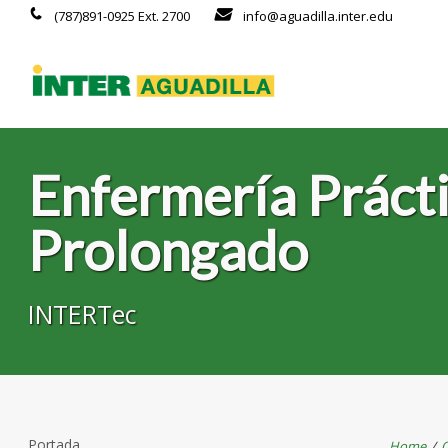
(787)891-0925 Ext. 2700
info@aguadilla.inter.edu
Enfermería Práct
Prolongado
INTERTec
Portada
Home
/
O