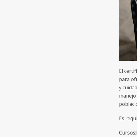
El cert
para of
y cuida
manejo 
poblaci
Es requi
Cursos: