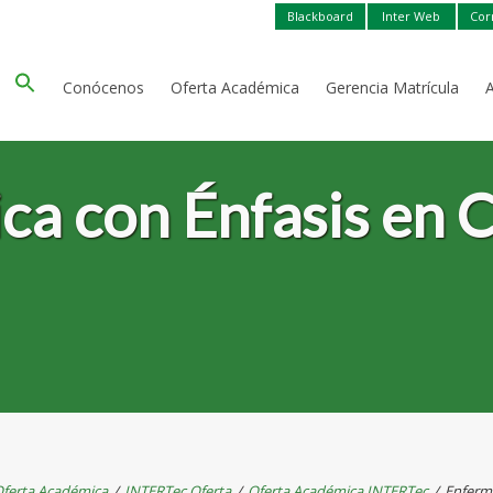
Blackboard
Inter Web
Cor
Conócenos
Oferta Académica
Gerencia Matrícula
ica con Énfasis en 
ferta Académica
/
INTERTec Oferta
/
Oferta Académica INTERTec
/
Enferme