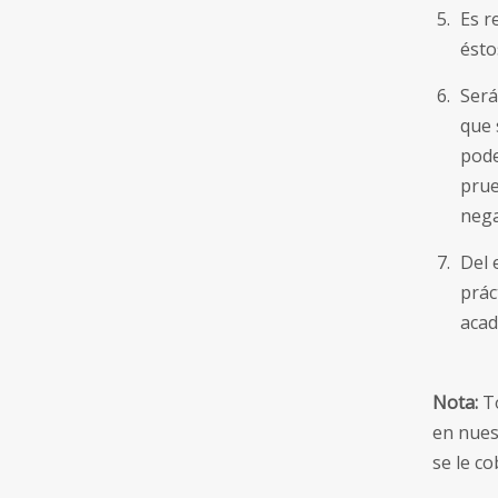
Es r
ésto
Será
que 
pode
prue
nega
Del 
prác
acad
Nota:
To
en nuest
se le c