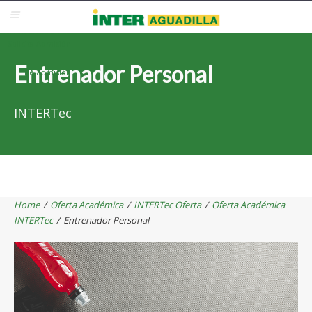
Blackboard
Inter Web
Correo Electrónico
Solicita Admisión
Entrenador Personal
Re-admisión
INTERTec
Home
/
Oferta Académica
/
INTERTec Oferta
/
Oferta Académica
INTERTec
/
Entrenador Personal