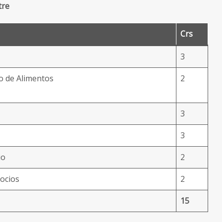
tre
Crs
3
jo de Alimentos
2
3
3
io
2
ocios
2
15