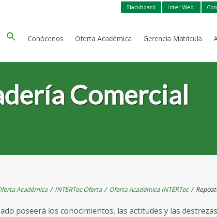
Blackboard
Inter Web
Cor
Conócenos
Oferta Académica
Gerencia Matrícula
adería Comercial
ferta Académica
/
INTERTec Oferta
/
Oferta Académica INTERTec
/
Reposte
sado poseerá los conocimientos, las actitudes y las destreza