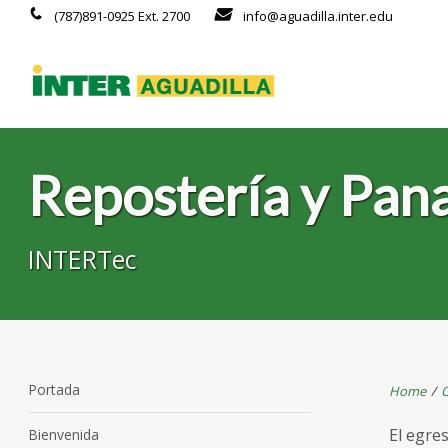
(787)891-0925 Ext. 2700
info@aguadilla.inter.edu
Repostería y Pan
INTERTec
Portada
Home
/
O
El egre
Bienvenida