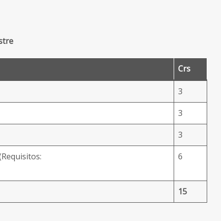
stre
Crs
3
3
3
(Requisitos:
6
15