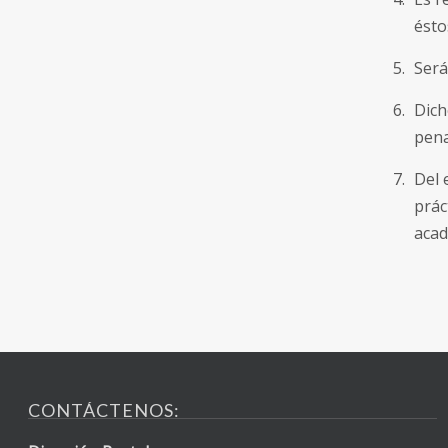
ésto
Será
Dich
pena
Del 
prác
acad
CONTÁCTENOS: