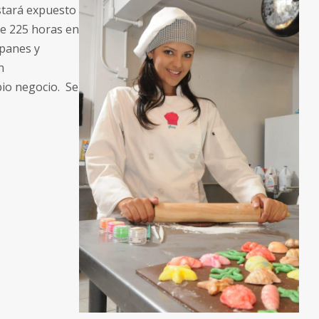
stará expuesto
de 225 horas en
 panes y
n
pio negocio. Se