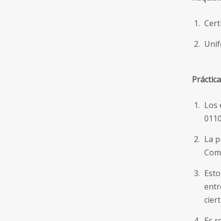
Cert
Unif
Práctic
Los 
0110
La p
Comp
Esto
entr
cier
Es r