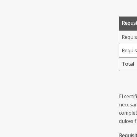
Requsi
Requis
Requis
Total
El cert
necesar
complet
dulces f
Requisit