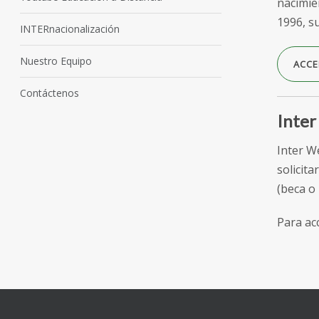
nacimien
1996, s
INTERnacionalización
Nuestro Equipo
ACCE
Contáctenos
Inte
Inter W
solicita
(beca o
Para ac