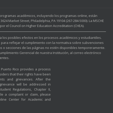
s programas académicos, incluyendo los programas online, están
3624 Market Street, Philadelphia, PA 19104 (267-284-5000). La MSCHE
or el Council on Higher Education Accreditation (CHEA).
 a los posibles efectos en los procesos académicos y estudiantiles.
l para reflejar el cumplimiento con la normativa sobre subvenciones
nas o secciones de las páginas no estén disponibles temporeramente.
mplimiento Gerencial de nuestra Institución, al correo electrónico
entes.
f Puerto Rico provides a process
iders that their rights have been
nts and grievances. After the
 grievance will be addressed in
udent Regulations, Chapter II,
ile a complaint or claim, please
nline Center for Academic and