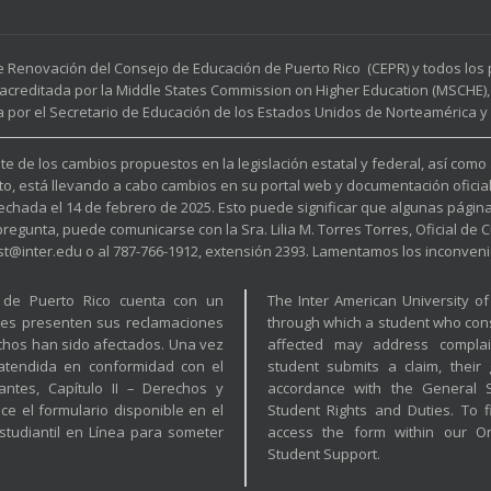
e Renovación del Consejo de Educación de Puerto Rico (CEPR) y todos lo
acreditada por la Middle States Commission on Higher Education (MSCHE), 
a por el Secretario de Educación de los Estados Unidos de Norteamérica y p
e de los cambios propuestos en la legislación estatal y federal, así como
to, está llevando a cabo cambios en su portal web y documentación oficia
fechada el 14 de febrero de 2025. Esto puede significar que algunas pági
unta, puede comunicarse con la Sra. Lilia M. Torres Torres, Oficial de Cu
est@inter.edu o al 787-766-1912, extensión 2393. Lamentamos los inconveni
a de Puerto Rico cuenta con un
The Inter American University o
tes presenten sus reclamaciones
through which a student who cons
hos han sido afectados. Una vez
affected may address complai
 atendida en conformidad con el
student submits a claim, their
ntes, Capítulo II – Derechos y
accordance with the General St
ice el formulario disponible en el
Student Rights and Duties. To f
tudiantil en Línea para someter
access the form within our O
Student Support.