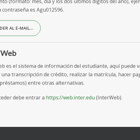
to (formato: mes, día y los dos últimos dígitos del año), eje
u contraseña es Agu012596.
DER AL E-MAIL…
r Web
eb es el sistema de información del estudiante, aquí puede v
r una transcripción de crédito, realizar la matrícula, hacer pa
 préstamos) entre otras alternativas.
ceder debe entrar a
https://web.inter.edu
(InterWeb).