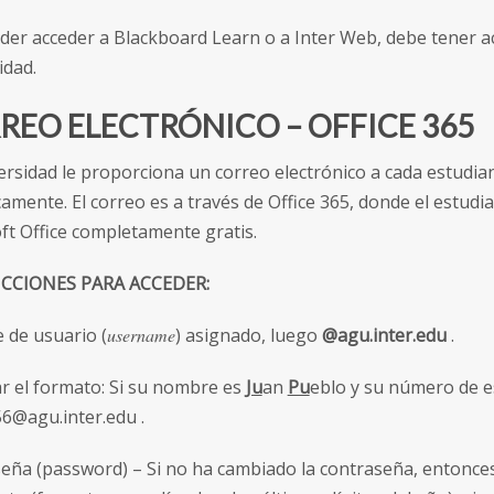
der acceder a Blackboard Learn o a Inter Web, debe tener ac
idad.
REO ELECTRÓNICO – OFFICE 365
ersidad le proporciona un correo electrónico a cada estudiant
amente. El correo es a través de Office 365, donde el estudia
ft Office completamente gratis.
CCIONES PARA ACCEDER:
de usuario (
username
) asignado, luego
@agu.inter.edu
.
r el formato: Si su nombre es
Ju
an
Pu
eblo y su número de e
6@agu.inter.edu .
eña (password) – Si no ha cambiado la contraseña, entonce