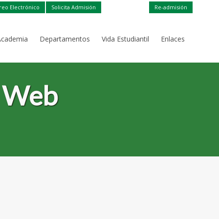
reo Electrónico
Solicita Admisión
Re-admisión
Academia
Departamentos
Vida Estudiantil
Enlaces
r Web