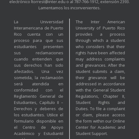
electrónico ltorrest@inter.edu o al 787-766-1912, extensión 2393.
Lamentamos los inconvenientes.
La Universidad
The Inter American
Interamericana de Puerto
University of Puerto Rico
Rico cuenta con un
provides a process
proceso para que sus
through which a student
estudiantes presenten
who considers that their
sus reclamaciones
rights have been affected
cuando entienden que
may address complaints
sus derechos han sido
and grievances. After the
afectados. Una vez
student submits a claim,
sometida, la reclamación
their grievance will be
será atendida en
addressed in accordance
conformidad con el
with the General Student
Reglamento General de
Regulations, Chapter II,
Estudiantes, Capítulo II –
Student Rights and
Derechos y deberes de
Duties. To file a complaint
los estudiantes. Utilice el
or claim, please access
formulario disponible en
the form within our Online
el Centro de Apoyo
Center for Academic and
Académico y Estudiantil
Student Support.