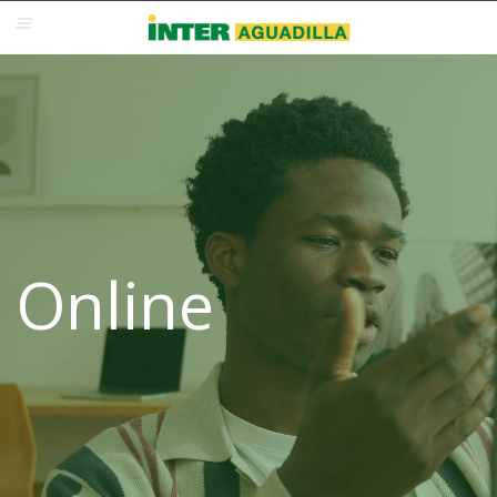
Blackboard
Inter Web
Correo Electrónico
Solicita Admisión
Re-admisión
Online