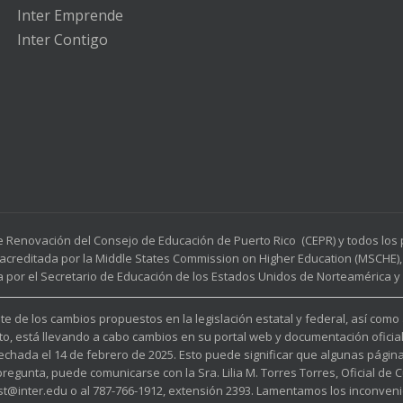
Inter Emprende
Inter Contigo
e Renovación del Consejo de Educación de Puerto Rico (CEPR) y todos lo
acreditada por la Middle States Commission on Higher Education (MSCHE), 
a por el Secretario de Educación de los Estados Unidos de Norteamérica y p
e de los cambios propuestos en la legislación estatal y federal, así como
to, está llevando a cabo cambios en su portal web y documentación oficia
fechada el 14 de febrero de 2025. Esto puede significar que algunas pági
unta, puede comunicarse con la Sra. Lilia M. Torres Torres, Oficial de Cu
est@inter.edu o al 787-766-1912, extensión 2393. Lamentamos los inconveni