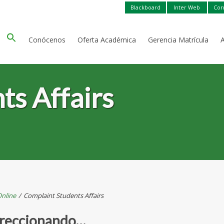
Blackboard
Inter Web
Cor
Conócenos
Oferta Académica
Gerencia Matrícula
ts Affairs
nline
/
Complaint Students Affairs
reccionando…