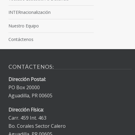
INTERnacionalización
Nuestro Equipo
Contáctenos
CONTÁCTENOS:
Dirección Postal:
PO Box 20000
Aguadilla, PR 00605
Dirección Física:
Carr. 459 Int. 463
Bo. Corales Sector Calero
Aguadilla, PR 00605