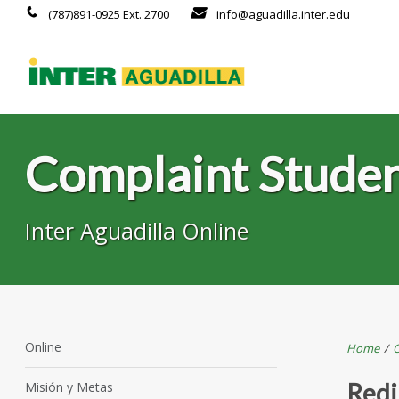
(787)891-0925 Ext. 2700
info@aguadilla.inter.edu
Complaint Studen
Inter Aguadilla Online
Online
Home
/
O
Redi
Misión y Metas