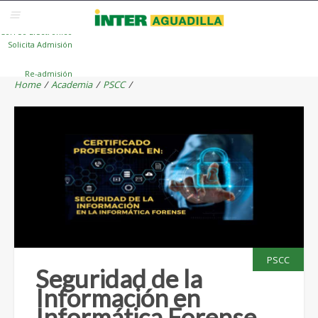
Blackboard
Inter Web
Correo Electrónico
Solicita Admisión
Re-admisión
Home
/
Academia
/
PSCC
/
PSCC
Seguridad de la
Información en
Informática Forense