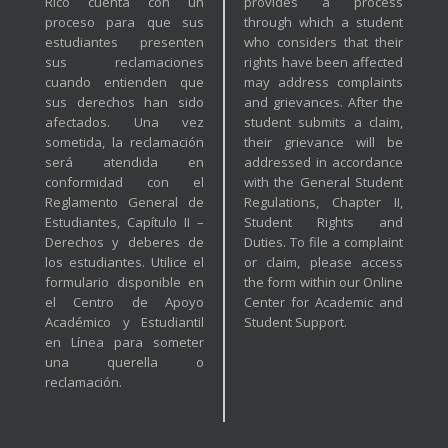
Rico cuenta con un
provides a process
proceso para que sus
through which a student
estudiantes presenten
who considers that their
sus reclamaciones
rights have been affected
cuando entienden que
may address complaints
sus derechos han sido
and grievances. After the
afectados. Una vez
student submits a claim,
sometida, la reclamación
their grievance will be
será atendida en
addressed in accordance
conformidad con el
with the General Student
Reglamento General de
Regulations, Chapter II,
Estudiantes, Capítulo II –
Student Rights and
Derechos y deberes de
Duties. To file a complaint
los estudiantes. Utilice el
or claim, please access
formulario disponible en
the form within our Online
el Centro de Apoyo
Center for Academic and
Académico y Estudiantil
Student Support.
en Línea para someter
una querella o
reclamación.