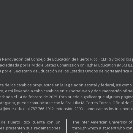
e Renovación del Consejo de Educación de Puerto Rico (CEPR) y todos lo
acreditada por la Middle States Commission on Higher Education (MSCHE), 
a por el Secretario de Educación de los Estados Unidos de Norteamérica y p
e de los cambios propuestos en la legislación estatal y federal, así como
to, está llevando a cabo cambios en su portal web y documentación oficia
fechada el 14 de febrero de 2025. Esto puede significar que algunas pági
unta, puede comunicarse con la Sra. Lilia M. Torres Torres, Oficial de Cu
est@inter.edu o al 787-766-1912, extensión 2393. Lamentamos los inconveni
a de Puerto Rico cuenta con un
The Inter American University o
tes presenten sus reclamaciones
through which a student who cons