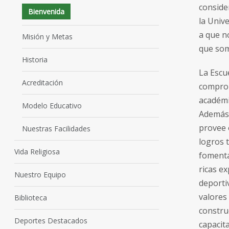
conside
Bienvenida
la Univ
a que n
Misión y Metas
que som
Historia
La Escu
Acreditación
comprom
académi
Modelo Educativo
Además,
provee 
Nuestras Facilidades
logros 
Vida Religiosa
fomenta
ricas ex
Nuestro Equipo
deporti
valores
Biblioteca
constru
Deportes Destacados
capacit