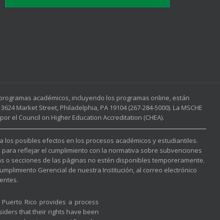
s programas académicos, incluyendo los programas online, están
3624 Market Street, Philadelphia, PA 19104 (267-284-5000). La MSCHE
or el Council on Higher Education Accreditation (CHEA).
 a los posibles efectos en los procesos académicos y estudiantiles.
l para reflejar el cumplimiento con la normativa sobre subvenciones
nas o secciones de las páginas no estén disponibles temporeramente.
mplimiento Gerencial de nuestra Institución, al correo electrónico
entes.
f Puerto Rico provides a process
iders that their rights have been