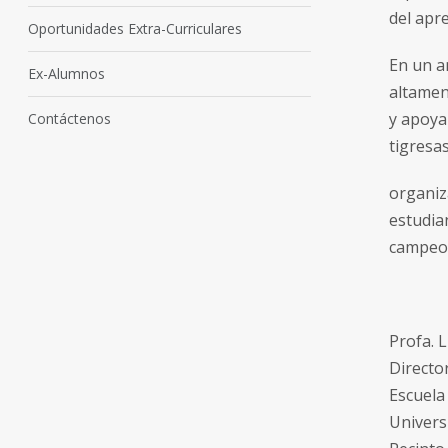
del apre
Oportunidades Extra-Curriculares
En un a
Ex-Alumnos
altamen
y apoya 
Contáctenos
tigresa
organiz
estudia
campeon
Profa. L
Directo
Escuela
Univers