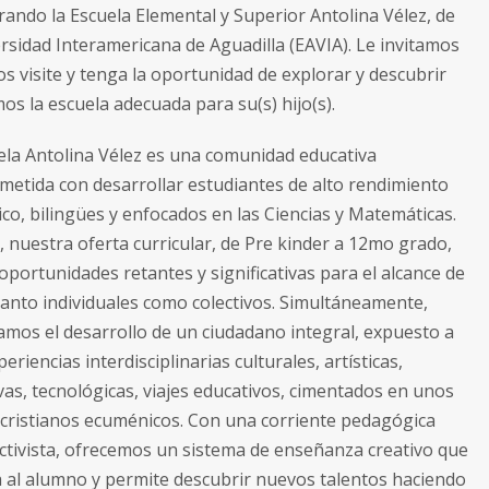
rando la Escuela Elemental y Superior Antolina Vélez, de
ersidad Interamericana de Aguadilla (EAVIA). Le invitamos
os visite y tenga la oportunidad de explorar y descubrir
os la escuela adecuada para su(s) hijo(s).
ela Antolina Vélez es una comunidad educativa
etida con desarrollar estudiantes de alto rendimiento
co, bilingües y enfocados en las Ciencias y Matemáticas.
 nuestra oferta curricular, de Pre kinder a 12mo grado,
oportunidades retantes y significativas para el alcance de
tanto individuales como colectivos. Simultáneamente,
mos el desarrollo de un ciudadano integral, expuesto a
periencias interdisciplinarias culturales, artísticas,
vas, tecnológicas, viajes educativos, cimentados en unos
 cristianos ecuménicos. Con una corriente pedagógica
ctivista, ofrecemos un sistema de enseñanza creativo que
a al alumno y permite descubrir nuevos talentos haciendo