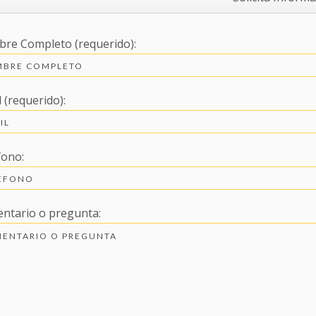
re Completo (requerido):
 (requerido):
fono:
ntario o pregunta: