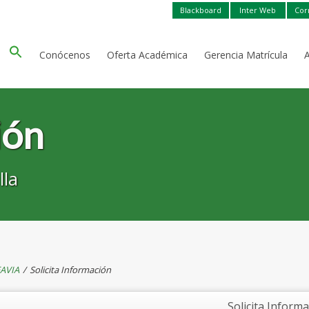
Blackboard
Inter Web
Cor
Conócenos
Oferta Académica
Gerencia Matrícula
ión
lla
AVIA
/
Solicita Información
Solicita Inform