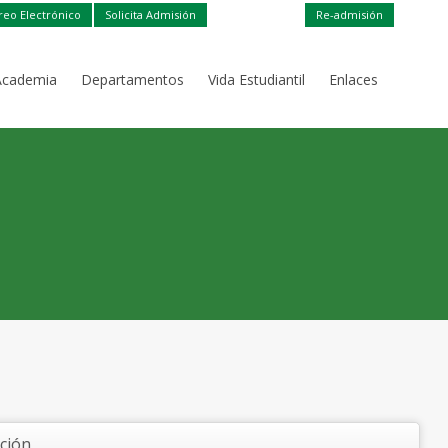
reo Electrónico
Solicita Admisión
Re-admisión
Academia
Departamentos
Vida Estudiantil
Enlaces
ación