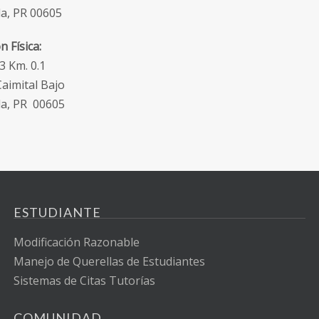
la, PR 00605
n Física:
3 Km. 0.1
Caimital Bajo
la, PR 00605
ESTUDIANTE
Modificación Razonable
Manejo de Querellas de Estudiantes
Sistemas de Citas Tutorías
COMUNIDAD