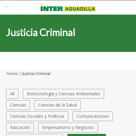
Blackboard
Inter Web
Correo Electrónico
Solicita Admisión
Justicia Criminal
Re-admisión
Home
/
Justicia Criminal
All
Biotecnología y Ciencias Ambientales
Ciencias
Ciencias de la Salud
Ciencias Sociales y Políticas
Comunicaciones
Educación
Empresarismo y Negocios