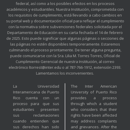
federal, así como a los posibles efectos en los procesos
académicos y estudiantiles. Nuestra Institución, comprometida con
los requisitos de cumplimiento, está llevando a cabo cambios en
su portal web y documentación oficial para reflejar el cumplimiento
con la normativa sobre subvenciones federales solicitada por el
Departamento de Educación en su carta fechada el 14 de febrero
de 2025. Esto puede significar que algunas páginas o secciones de
las páginas no estén disponibles temporeramente. Estaremos
culminando el proceso prontamente. De tener alguna pregunta,
puede comunicarse con la Sra. Lilia M. Torres Torres, Oficial de
Cumplimiento Gerencial de nuestra Institución, al correo
electrónico ltorrest@inter.edu o al 787-766-1912, extensión 2393.
Lamentamos los inconvenientes.
La Universidad
The Inter American
Interamericana de Puerto
University of Puerto Rico
Rico cuenta con un
provides a process
proceso para que sus
through which a student
estudiantes presenten
who considers that their
sus reclamaciones
rights have been affected
cuando entienden que
may address complaints
sus derechos han sido
and grievances. After the