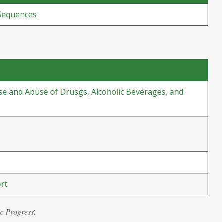
Sequences
e and Abuse of Drusgs, Alcoholic Beverages, and
rt
ic Progress
: