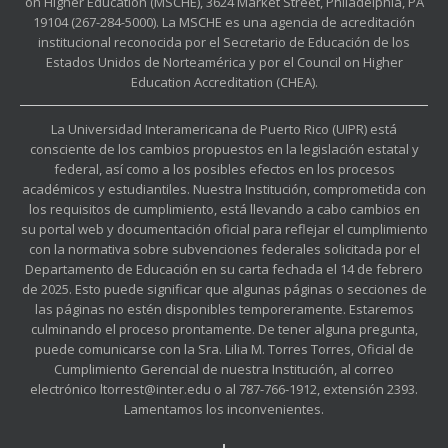
on Higher Education (MSCHE), 3624 Market Street, Philadelphia, PA
19104 (267-284-5000). La MSCHE es una agencia de acreditación
institucional reconocida por el Secretario de Educación de los
Estados Unidos de Norteamérica y por el Council on Higher
Education Accreditation (CHEA).
La Universidad Interamericana de Puerto Rico (UIPR) está
consciente de los cambios propuestos en la legislación estatal y
federal, así como a los posibles efectos en los procesos
académicos y estudiantiles. Nuestra Institución, comprometida con
los requisitos de cumplimiento, está llevando a cabo cambios en
su portal web y documentación oficial para reflejar el cumplimiento
con la normativa sobre subvenciones federales solicitada por el
Departamento de Educación en su carta fechada el 14 de febrero
de 2025. Esto puede significar que algunas páginas o secciones de
las páginas no estén disponibles temporeramente. Estaremos
culminando el proceso prontamente. De tener alguna pregunta,
puede comunicarse con la Sra. Lilia M. Torres Torres, Oficial de
Cumplimiento Gerencial de nuestra Institución, al correo
electrónico ltorrest@inter.edu o al 787-766-1912, extensión 2393.
Lamentamos los inconvenientes.