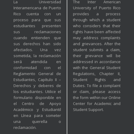
La Universidad
The Inter American
Interamericana de Puerto
University of Puerto Rico
Rico cuenta con un
provides a process
proceso para que sus
through which a student
estudiantes presenten
who considers that their
sus reclamaciones
rights have been affected
cuando entienden que
may address complaints
sus derechos han sido
and grievances. After the
afectados. Una vez
student submits a claim,
sometida, la reclamación
their grievance will be
será atendida en
addressed in accordance
conformidad con el
with the General Student
Reglamento General de
Regulations, Chapter II,
Estudiantes, Capítulo II –
Student Rights and
Derechos y deberes de
Duties. To file a complaint
los estudiantes. Utilice el
or claim, please access
formulario disponible en
the form within our Online
el Centro de Apoyo
Center for Academic and
Académico y Estudiantil
Student Support.
en Línea para someter
una querella o
reclamación.