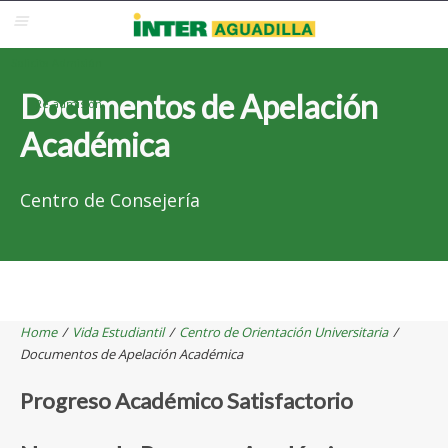
Blackboard
Inter Web
Correo Electrónico
Solicita Admisión
Documentos de Apelación
Re-admisión
Académica
Centro de Consejería
Home
/
Vida Estudiantil
/
Centro de Orientación Universitaria
/
Documentos de Apelación Académica
Progreso Académico Satisfactorio