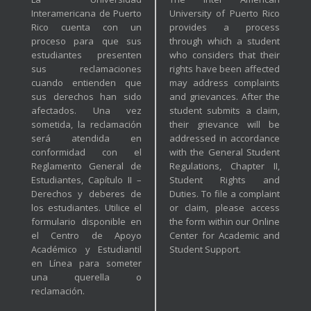
Interamericana de Puerto
University of Puerto Rico
Rico cuenta con un
provides a process
proceso para que sus
through which a student
estudiantes presenten
who considers that their
sus reclamaciones
rights have been affected
cuando entienden que
may address complaints
sus derechos han sido
and grievances. After the
afectados. Una vez
student submits a claim,
sometida, la reclamación
their grievance will be
será atendida en
addressed in accordance
conformidad con el
with the General Student
Reglamento General de
Regulations, Chapter II,
Estudiantes, Capítulo II –
Student Rights and
Derechos y deberes de
Duties. To file a complaint
los estudiantes. Utilice el
or claim, please access
formulario disponible en
the form within our Online
el Centro de Apoyo
Center for Academic and
Académico y Estudiantil
Student Support.
en Línea para someter
una querella o
reclamación.