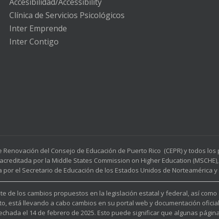
Accesibilidad/Accessibility
Clínica de Servicios Psicológicos
Inter Emprende
Inter Contigo
e Renovación del Consejo de Educación de Puerto Rico (CEPR) y todos lo
acreditada por la Middle States Commission on Higher Education (MSCHE), 
a por el Secretario de Educación de los Estados Unidos de Norteamérica y p
e de los cambios propuestos en la legislación estatal y federal, así como
to, está llevando a cabo cambios en su portal web y documentación oficia
fechada el 14 de febrero de 2025. Esto puede significar que algunas pági