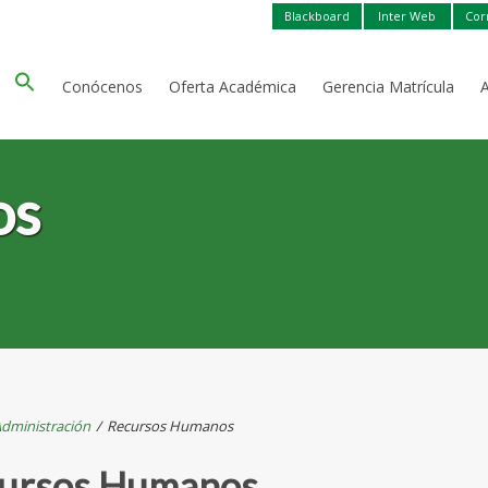
Blackboard
Inter Web
Cor
Conócenos
Oferta Académica
Gerencia Matrícula
os
dministración
/
Recursos Humanos
ursos Humanos