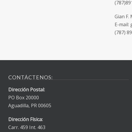
(787)89
Gian F.
E-mail:
(787) 8
CONTÁCTENOS:
Dirección Postal:
PO Box 20000
Aguadilla, PR 00605
Dirección Física:
Carr. 459 Int. 463