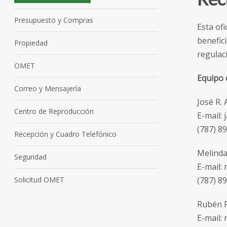
Presupuesto y Compras
Esta ofi
benefic
Propiedad
regulaci
OMET
Equipo 
Correo y Mensajería
José R.
Centro de Reproducción
E-mail: 
(787) 8
Recepción y Cuadro Telefónico
Melinda
Seguridad
E-mail:
Solicitud OMET
(787) 8
Rubén P
E-mail: