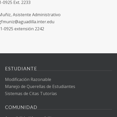
1-0925 Ext. 2233
 Muñiz, Asistente Administrativo
 gfmuniz@aguadilla.inter.edu
91-0925 extensión 2242
ESTUDIANTE
Modificación Razonable
Manejo de Querellas de Estudiantes
Sistemas de Citas Tutorías
COMUNIDAD