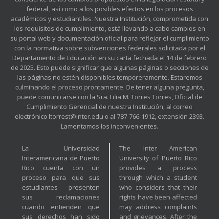
federal, así como a los posibles efectos en los procesos
académicos y estudiantiles. Nuestra Institución, comprometida con
los requisitos de cumplimiento, está llevando a cabo cambios en
su portal web y documentación oficial para reflejar el cumplimiento
con la normativa sobre subvenciones federales solicitada por el
Departamento de Educación en su carta fechada el 14 de febrero
de 2025. Esto puede significar que algunas páginas o secciones de
las páginas no estén disponibles temporeramente. Estaremos
culminando el proceso prontamente. De tener alguna pregunta,
puede comunicarse con la Sra. Lilia M. Torres Torres, Oficial de
Cumplimiento Gerencial de nuestra Institución, al correo
electrónico ltorrest@inter.edu o al 787-766-1912, extensión 2393.
Lamentamos los inconvenientes.
La Universidad
The Inter American
Interamericana de Puerto
University of Puerto Rico
Rico cuenta con un
provides a process
proceso para que sus
through which a student
estudiantes presenten
who considers that their
sus reclamaciones
rights have been affected
cuando entienden que
may address complaints
sus derechos han sido
and grievances. After the